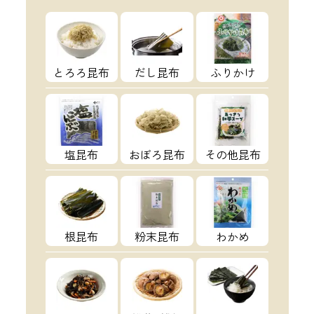
とろろ昆布
だし昆布
ふりかけ
塩昆布
おぼろ昆布
その他昆布
根昆布
粉末昆布
わかめ