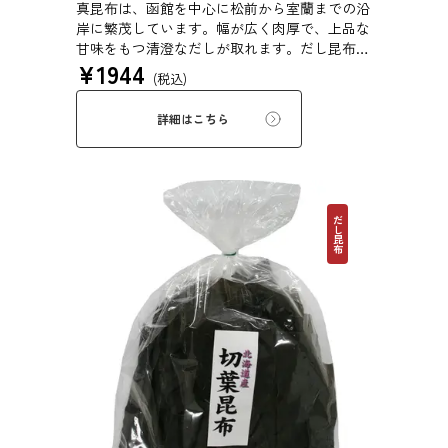
真昆布は、函館を中心に松前から室蘭までの沿
岸に繁茂しています。幅が広く肉厚で、上品な
甘味をもつ清澄なだしが取れます。だし昆布、
¥
1944
塩昆布、おぼろ昆布、とろろ昆布、佃煮、バッ
(税込)
テラなどに用いられます。
詳細はこちら
だし昆布