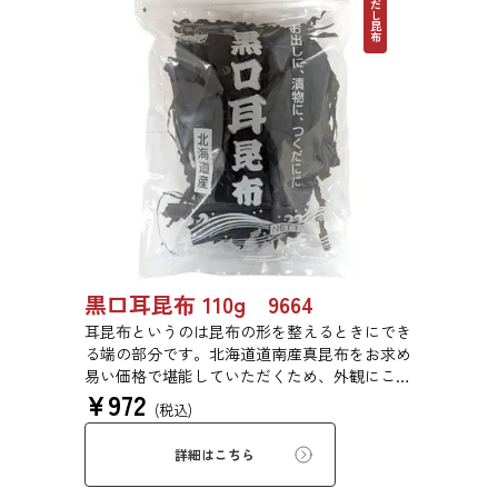
だし昆布
黒口耳昆布 110g 9664
耳昆布というのは昆布の形を整えるときにでき
る端の部分です。北海道道南産真昆布をお求め
易い価格で堪能していただくため、外観にこだ
¥
972
わらず、旨味を求めて商品化しました。形は不
(税込)
揃いですが、味に変わりはございません。だし
は澄み、鍋物だしや、お漬物、白菜漬けにも最
詳細はこちら
適です。