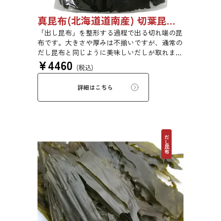
真昆布(北海道道南産) 切葉昆布 1kg 【●受注生産品】03070048
「出し昆布」を整形する過程で出る切れ端の昆
布です。大きさや厚みは不揃いですが、通常の
だし昆布と同じように美味しいだしが取れま
¥
4460
す。
(税込)
詳細はこちら
だし昆布