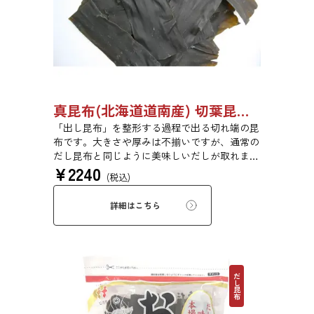
真昆布(北海道道南産) 切葉昆布 500g 【●受注生産品】03110011
「出し昆布」を整形する過程で出る切れ端の昆
布です。大きさや厚みは不揃いですが、通常の
だし昆布と同じように美味しいだしが取れま
¥
2240
す。
(税込)
詳細はこちら
だし昆布