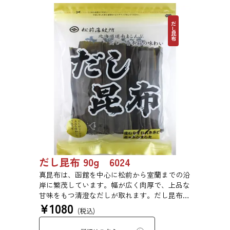
だし昆布
だし昆布 90g 6024
真昆布は、函館を中心に松前から室蘭までの沿
岸に繁茂しています。幅が広く肉厚で、上品な
甘味をもつ清澄なだしが取れます。だし昆布、
¥
1080
塩昆布、おぼろ昆布、とろろ昆布、佃煮、バッ
(税込)
テラなどに用いられます。