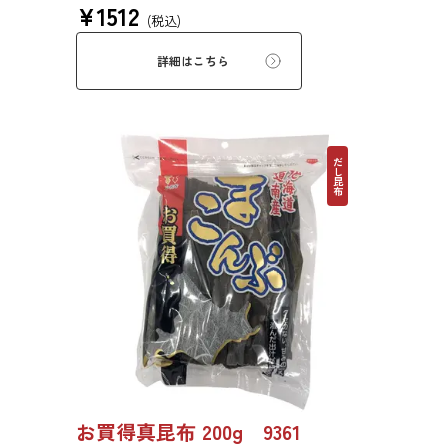
¥
1512
塩昆布、おぼろ昆布、とろろ昆布、佃煮、バッ
(税込)
テラなどに用いられます。
詳細はこちら
だし昆布
お買得真昆布 200g 9361