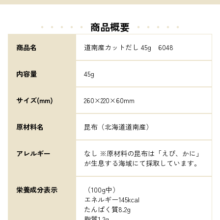
・・・・・
商品概要
・・・・・
商品名
道南産カットだし 45g　6048
内容量
45g
サイズ(mm)
260×220×60mm
原材料名
昆布（北海道道南産）
アレルギー
なし ※原材料の昆布は「えび、かに」
が生息する海域にて採取しています。
栄養成分表示
（100g中）

エネルギー145kcal

たんぱく質8.2g

脂質1.2g
