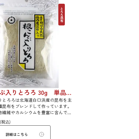
とろろ昆布
根こんぶ入りとろろ 30g 単品 5袋セット 20袋セット 1877
りとろろは北海道白口浜産の昆布を主
種昆布をブレンドして作っています。
物繊維やカルシウムを豊富に含んでい
くふんわりと削っており、ご飯やお吸
(税込)
どんに入れて美味しく召し上がれま
の中でとろーり、つるっと広がる根昆
詳細はこちら
ろろを是非ご賞味ください。