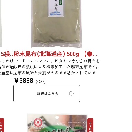
ふりかけ昆布 60g 単品 5袋セット 20袋セット 5102
粉末昆布(北海道産) 500g 【●受注生産品】6759
ふりかけで
ヨード、カルシウム、ビタミン等を含む昆布を
旨味が増し
独自の製法により粉末加工した粉末昆布です。
を豊富に含
昆布の風味と栄養がそのまま活かされていま
¥
3888
生活のため
す。添加物、保存料は一切使用しておりませ
(税込)
は第20回
ん。（北海道産昆布100％を粉末状にしており
ます）
詳細はこちら
りかけ昆布
ふりかけ昆布