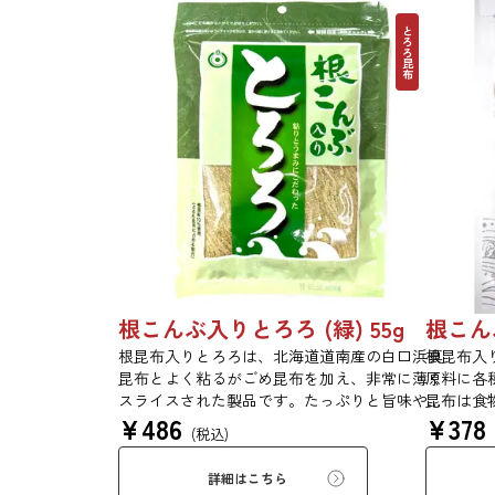
とろろ昆布
根こんぶ入りとろろ (緑) 55g 単品 5袋セット 20袋セット 3054
根昆布入りとろろは、北海道道南産の白口浜真
根昆布入
昆布とよく粘るがごめ昆布を加え、非常に薄く
原料に各
スライスされた製品です。たっぷりと旨味や粘
昆布は食
¥
486
¥
378
りがあり、昆布本来の風味を存分にご賞味いた
ます。薄
(税込)
だけます。現代の食生活にぜひ一日一度、お好
い物、う
みの量をお召し上がりください。
す。お口
詳細はこちら
布入りと