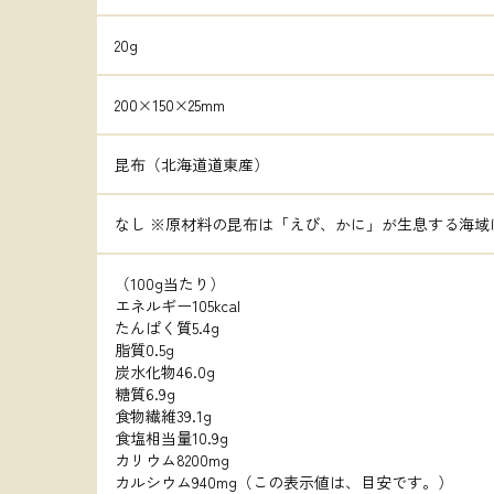
20g
200×150×25mm
昆布（北海道道東産）
なし ※原材料の昆布は「えび、かに」が生息する海域
（100g当たり）

エネルギー105kcal

たんぱく質5.4g

脂質0.5g

炭水化物46.0g

糖質6.9g

食物繊維39.1g

食塩相当量10.9g

カリウム8200mg

カルシウム940mg（この表示値は、目安です。）