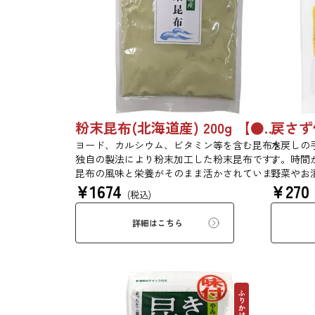
粉末昆布(北海道産) 200g 【●受注生産品】6742
ヨード、カルシウム、ビタミン等を含む昆布を
水戻しの
独自の製法により粉末加工した粉末昆布です。
す。時間
昆布の風味と栄養がそのまま活かされていま
野菜やお
¥
1674
¥
270
す。添加物、保存料は一切使用しておりませ
だけで一
(税込)
ん。（北海道産昆布100％を粉末状にしており
トフィッ
ます）
て昆布を
詳細はこちら
の酸味が
ださい。
ふりかけ昆布