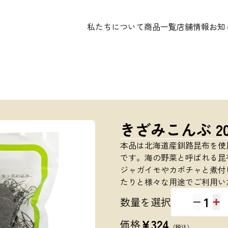
私たちについて
商品一覧
店舗情報
お知
きざみこんぶ 20
本品は北海道産釧路昆布を使
です。海の野菜と呼ばれる昆
ジャガイモやカボチャと煮付
たりと様々な用途でご利用い
1
数量を選択
¥
324
価格
(税込)