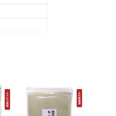
。
ふりかけ昆布
その他海藻