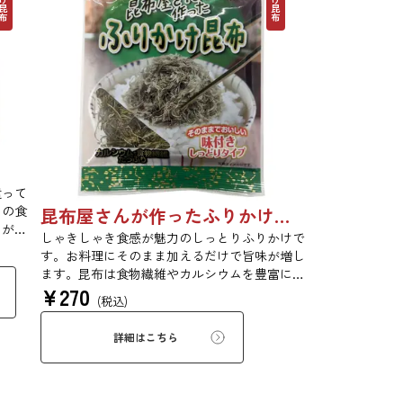
遣って
々の食
昆布屋さんが作ったふりかけ昆布 30g 単品 5袋セット 20袋セット 5072
とがで
しゃきしゃき食感が魅力のしっとりふりかけで
い塩味
す。お料理にそのまま加えるだけで旨味が増し
た。塩
ます。昆布は食物繊維やカルシウムを豊富に含
てる
¥
270
んでいるため、バランスのとれた食生活のため
現しま
(税込)
にお使いいただけます。
詳細はこちら