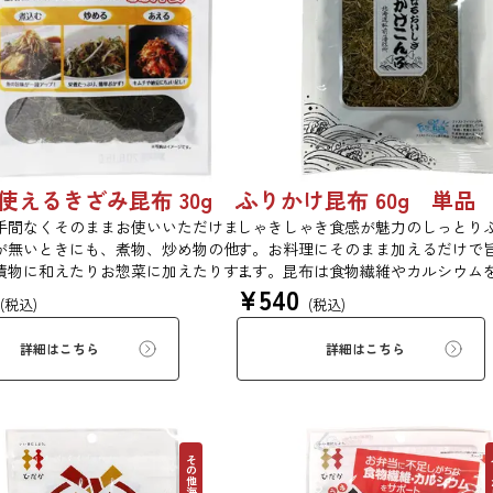
戻さず使えるきざみ昆布 30g 5027
手間なくそのままお使いいただけま
しゃきしゃき食感が魅力のしっとり
が無いときにも、煮物、炒め物の他、
す。お料理にそのまま加えるだけで
漬物に和えたりお惣菜に加えたりする
ます。昆布は食物繊維やカルシウム
¥
540
品が出来上がります。【第19回ファス
んでいるため、バランスのとれた食
(税込)
(税込)
シュ選定商品】※本商品は酢を使用し
にお使いいただけます。また、本商品
やわらかく加工しておりますので、酢
ファストフィッシュ選定商品です。
詳細はこちら
詳細はこちら
苦手な方はご注意してお召し上がりく
その他海藻
ふ