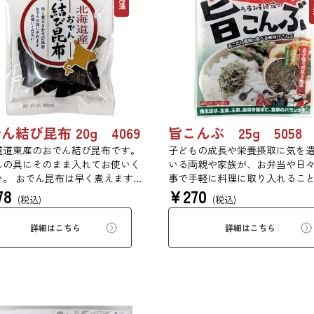
ん結び昆布 20g 4069
旨こんぶ 25g 5058
道道東産のおでん結び昆布です。
子どもの成長や栄養摂取に気を
んの具にそのまま入れてお使いく
いる両親や家族が、お弁当や日
い。 おでん昆布は早く煮えますの
事で手軽に料理に取り入れるこ
78
¥
270
他の具より遅めに入れるとうまく
きる味付き刻み昆布です。程良
(税込)
(税込)
ます。
と旨味のバランスを追求しまし
味を抑えながら、旨味を引き立
詳細はこちら
詳細はこちら
「あごだし風味」で満足感を実
した。