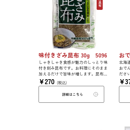
味付きざみ昆布 30g 5096
おで
しゃきしゃき食感が魅力のしっとり味
北海
付き刻み昆布です。お料理にそのまま
おで
加えるだけで旨味が増します。昆布は
ださ
¥
270
¥
3
食物繊維やカルシウムを豊富に含んで
で、
(税込)
いるため、バランスのとれた食生活の
煮え
ためにお使いいただけます。白ごは
詳細はこちら
ん、納豆、豆腐、和え物など、様々な
お料理にお使いいただけます。