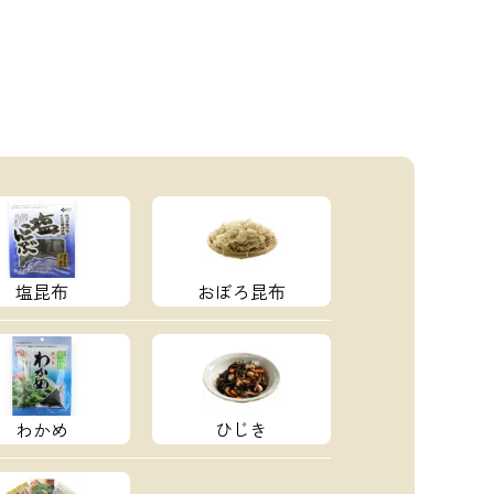
塩昆布
おぼろ昆布
わかめ
ひじき